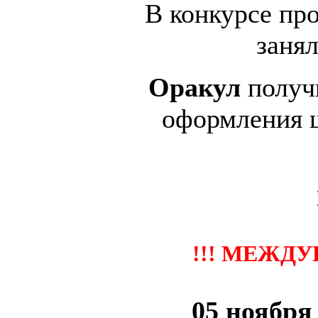
В конкурсе пр
заня
Оракул
получи
оформления 
!!! МЕЖДУ
05 ноября