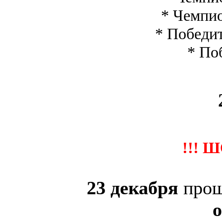
* Чемпио
* Победит
* По
2
!!! 
23 декабря
про