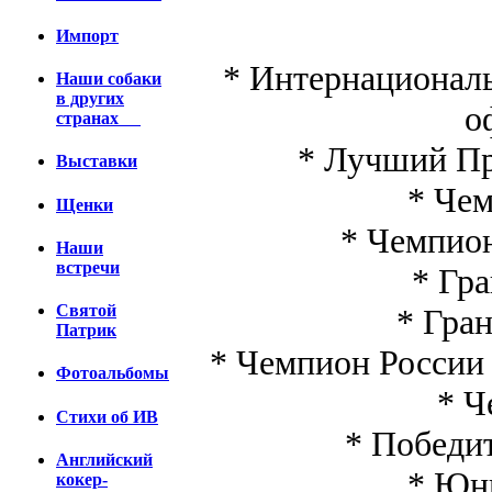
Импорт
* Интернациональ
Наши собаки
в других
о
странах
* Лучший Пр
Выставки
* Чем
Щенки
* Чемпион
Наши
встречи
* Гра
Святой
* Гран
Патрик
* Чемпион России 
Фотоальбомы
* Ч
Стихи об ИВ
* Победит
Английский
* Юны
кокер-