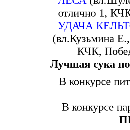
ЛЕСА
(вл.Шул
отлично 1, КЧК
УДАЧА КЕЛЬ
(вл.Кузьмина Е.
КЧК, Побед
Лучшая сука п
В конкурсе пи
В конкурсе па
П