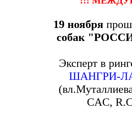
!!! МЕЖДУ
19 ноября
прош
собак "РОССИЯ
Эксперт в рин
ШАНГРИ-ЛА
(вл.Муталлиева
CAC, R.C
2